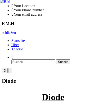
Zurück
Your Location
zum
Your Phone number
Inhalt
Your email address
F.M.H.
F.M.H.
schließen
Startseite
Über
Theorie
Such-
Formular
Suchen
ansehen
nach:
Primäres
Primäres
Menü
Menü
für
für
Diode
mobile
Desktop
Geräte
Diode