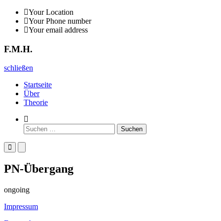
Zurück
Your Location
zum
Your Phone number
Inhalt
Your email address
F.M.H.
F.M.H.
schließen
Startseite
Über
Theorie
Such-
Formular
Suchen
ansehen
nach:
Primäres
Primäres
Menü
Menü
für
für
PN-Übergang
mobile
Desktop
Geräte
ongoing
Impressum