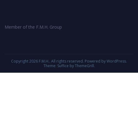
Member of the F.M.H. Group
Copyright 2026
F.M.H.
. All rights reserved. Powered by
WordPress
.
Theme: Suffice by
ThemeGrill
.