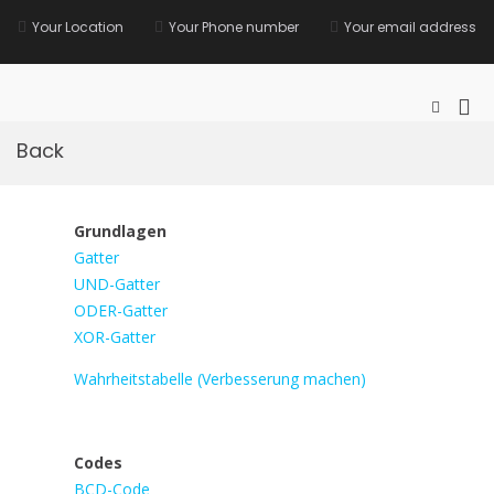
Zurück
zum
Your Location
Your Phone number
Your email address
Inhalt
F.M.H.
Pri
Such-
Formula
Me
ansehen
Back
für
mob
Ger
Grundlagen
Gatter
UND-Gatter
ODER-Gatter
XOR-Gatter
Wahrheitstabelle (Verbesserung machen)
Codes
BCD-Code