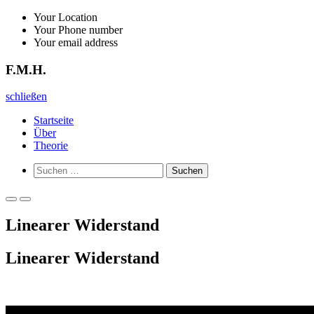
Zurück
Your Location
zum
Your Phone number
Inhalt
Your email address
F.M.H.
F.M.H.
schließen
Startseite
Über
Theorie
Such-
Suchen
Formular
nach:
ansehen
Primäres
Primäres
Menü
Menü
Linearer Widerstand
für
für
mobile
Desktop
Geräte
Linearer Widerstand