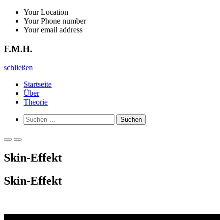
Zurück
Your Location
zum
Your Phone number
Inhalt
Your email address
F.M.H.
F.M.H.
schließen
Startseite
Über
Theorie
Such-
Suchen
Formular
nach:
ansehen
Primäres
Primäres
Menü
Menü
Skin-Effekt
für
für
mobile
Desktop
Geräte
Skin-Effekt