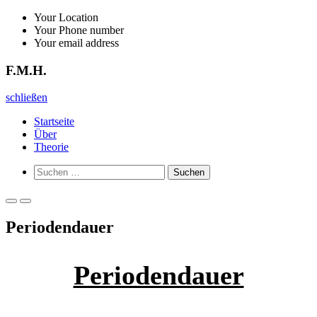
Zurück
Your Location
zum
Your Phone number
Inhalt
Your email address
F.M.H.
F.M.H.
schließen
Startseite
Über
Theorie
Such-
Suchen
Formular
nach:
ansehen
Primäres
Primäres
Menü
Menü
Periodendauer
für
für
mobile
Desktop
Geräte
Periodendauer