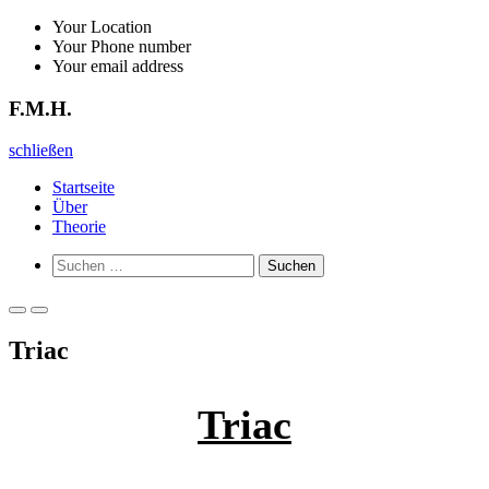
Zurück
Your Location
zum
Your Phone number
Inhalt
Your email address
F.M.H.
F.M.H.
schließen
Startseite
Über
Theorie
Such-
Suchen
Formular
nach:
ansehen
Primäres
Primäres
Menü
Menü
Triac
für
für
mobile
Desktop
Geräte
Triac