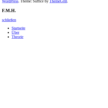
WordPress
. Theme: Suffice by
ThemeGrill
.
F.M.H.
schließen
Startseite
Über
Theorie