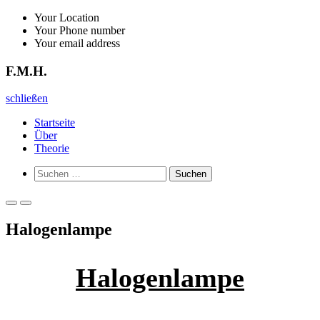
Zurück
Your Location
zum
Your Phone number
Inhalt
Your email address
F.M.H.
F.M.H.
schließen
Startseite
Über
Theorie
Such-
Suchen
Formular
nach:
ansehen
Primäres
Primäres
Menü
Menü
Halogenlampe
für
für
mobile
Desktop
Geräte
Halogenlampe