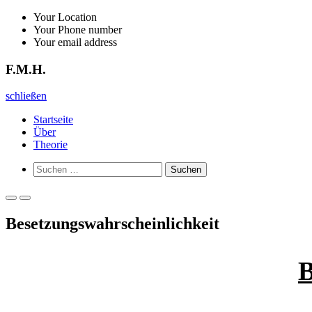
Zurück
Your Location
zum
Your Phone number
Inhalt
Your email address
F.M.H.
F.M.H.
schließen
Startseite
Über
Theorie
Such-
Suchen
Formular
nach:
ansehen
Primäres
Primäres
Menü
Menü
Besetzungswahrscheinlichkeit
für
für
mobile
Desktop
Geräte
B