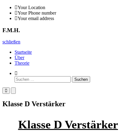
Zurück
Your Location
zum
Your Phone number
Inhalt
Your email address
F.M.H.
F.M.H.
schließen
Startseite
Über
Theorie
Such-
Formular
Suchen
ansehen
nach:
Primäres
Primäres
Menü
Menü
für
für
Klasse D Verstärker
mobile
Desktop
Geräte
Klasse D Verstärker