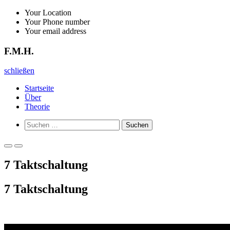
Zurück
Your Location
zum
Your Phone number
Inhalt
Your email address
F.M.H.
F.M.H.
schließen
Startseite
Über
Theorie
Such-
Suchen
Formular
nach:
ansehen
Primäres
Primäres
Menü
Menü
7 Taktschaltung
für
für
mobile
Desktop
Geräte
7 Taktschaltung