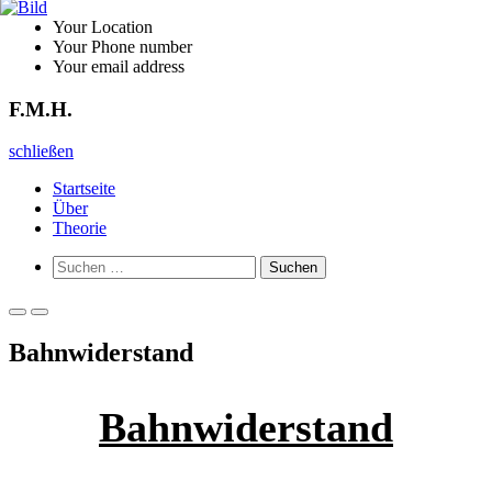
Zurück
Your Location
zum
Your Phone number
Inhalt
Your email address
F.M.H.
F.M.H.
schließen
Startseite
Über
Theorie
Such-
Suchen
Formular
nach:
ansehen
Primäres
Primäres
Menü
Menü
Bahnwiderstand
für
für
mobile
Desktop
Geräte
Bahnwiderstand