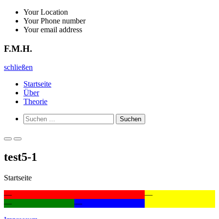
Zurück
Your Location
zum
Your Phone number
Inhalt
Your email address
F.M.H.
F.M.H.
schließen
Startseite
Über
Theorie
Such-
Suchen
Formular
nach:
ansehen
Primäres
Primäres
Menü
Menü
test5-1
für
für
mobile
Desktop
Geräte
Startseite
—
—
—
—