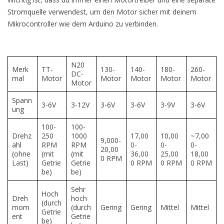
Stromquelle verwendest, um den Motor sicher mit deinem
Mikrocontroller wie dem Arduino zu verbinden.
N20
Merk
TT-
130-
140-
180-
260-
DC-
mal
Motor
Motor
Motor
Motor
Motor
Motor
Spann
3-6V
3-12V
3-6V
3-6V
3-9V
3-6V
ung
100-
100-
Drehz
250
1000
17,00
10,00
~7,00
9,000-
ahl
RPM
RPM
0-
0-
0-
20,00
(ohne
(mit
(mit
36,00
25,00
18,00
0 RPM
Last)
Getrie
Getrie
0 RPM
0 RPM
0 RPM
be)
be)
Sehr
Hoch
Dreh
hoch
(durch
mom
(durch
Gering
Gering
Mittel
Mittel
Getrie
ent
Getrie
be)