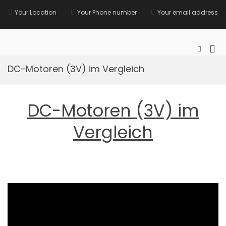
Zurück
zum
Your Location
Your Phone number
Your email address
Inhalt
F.M.H.
Pri
Such-
Formula
Me
ansehen
DC-Motoren (3V) im Vergleich
für
mob
Ger
DC-Motoren (3V) im
Vergleich