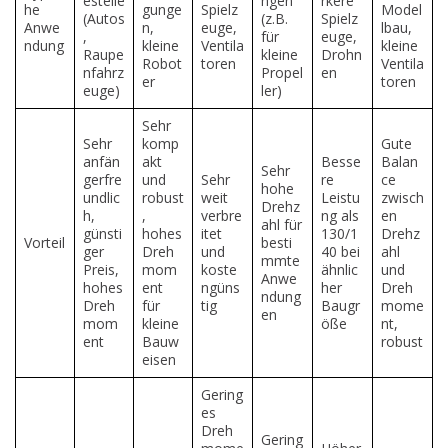
estelle
ngen
rkere
he
gunge
Spielz
Model
(Autos
(z.B.
Spielz
Anwe
n,
euge,
lbau,
,
für
euge,
ndung
kleine
Ventila
kleine
Raupe
kleine
Drohn
Robot
toren
Ventila
nfahrz
Propel
en
er
toren
euge)
ler)
Sehr
Sehr
komp
Gute
anfän
akt
Besse
Balan
Sehr
gerfre
und
Sehr
re
ce
hohe
undlic
robust
weit
Leistu
zwisch
Drehz
h,
,
verbre
ng als
en
ahl für
günsti
hohes
itet
130/1
Drehz
Vorteil
besti
ger
Dreh
und
40 bei
ahl
mmte
Preis,
mom
koste
ähnlic
und
Anwe
hohes
ent
ngüns
her
Dreh
ndung
Dreh
für
tig
Baugr
mome
en
mom
kleine
öße
nt,
ent
Bauw
robust
eisen
Gering
es
Dreh
Gering