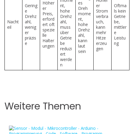
mome
Höher
Höher
es
Gering
nt,
er
Oftma
er
Dreh
e
hohe
Strom
ls kein
Preis,
mome
Drehz
Drehz
verbra
Getrie
erford
nt,
Nacht
ahl,
ahl,
uch,
be,
ert oft
hohe
eil
wenig
muss
kann
mittler
spezie
Drehz
er
über
mehr
e
lle
ahl,
präzis
Getrie
Hitze
Leistu
Halter
kann
e
be
erzeu
ng
ungen
laut
reduzi
gen
sein
ert
werde
n
Weitere Themen