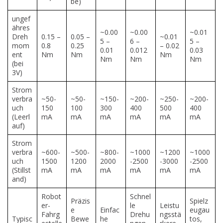
be)
ungef
ähres
~0.00
~0.00
~0.01
Dreh
0.15 –
0.05 –
~0.01
5 –
6 –
5 –
mom
0.8
0.25
– 0.02
0.01
0.012
0.03
ent
Nm
Nm
Nm
Nm
Nm
Nm
(bei
3V)
Strom
verbra
~50-
~50-
~150-
~200-
~250-
~200-
uch
150
100
300
400
500
400
(Leerl
mA
mA
mA
mA
mA
mA
auf)
Strom
verbra
~600-
~500-
~800-
~1000
~1200
~1000
uch
1500
1200
2000
-2500
-3000
-2500
(Stillst
mA
mA
mA
mA
mA
mA
and)
Robot
Schnel
Präzis
Spielz
er-
le
Leistu
e
Einfac
eugau
Fahrg
Drehu
ngsstä
Typisc
Bewe
he
tos,