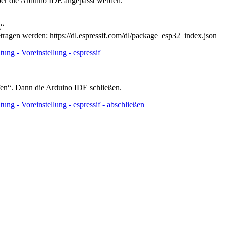
er die Arduino IDE angepasst werden.
g“
ragen werden: https://dl.espressif.com/dl/package_esp32_index.json
en“. Dann die Arduino IDE schließen.