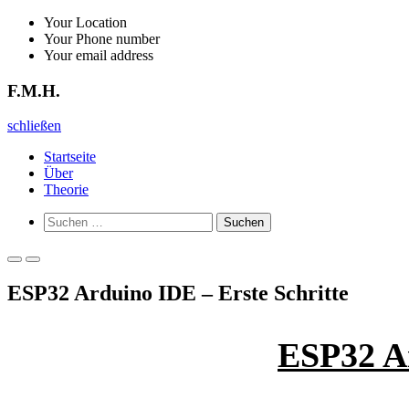
Zurück
Your Location
zum
Your Phone number
Inhalt
Your email address
F.M.H.
F.M.H.
schließen
Startseite
Über
Theorie
Such-
Suchen
Formular
nach:
ansehen
Primäres
Primäres
Menü
Menü
ESP32 Arduino IDE – Erste Schritte
für
für
mobile
Desktop
Geräte
ESP32 Ar