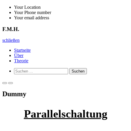
Zurück
Your Location
zum
Your Phone number
Inhalt
Your email address
F.M.H.
F.M.H.
schließen
Startseite
Über
Theorie
Such-
Suchen
Formular
nach:
ansehen
Primäres
Primäres
Menü
Menü
Dummy
für
für
mobile
Desktop
Geräte
Parallelschaltung