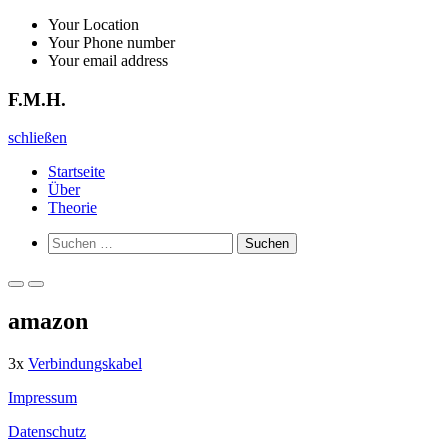
Zurück
Your Location
zum
Your Phone number
Inhalt
Your email address
F.M.H.
F.M.H.
schließen
Startseite
Über
Theorie
Such-
Suchen
Formular
nach:
ansehen
Primäres
Primäres
Menü
Menü
amazon
für
für
mobile
Desktop
Geräte
3x
Verbindungskabel
Impressum
Datenschutz